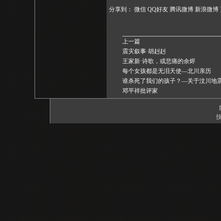
分享到：
微信
QQ好友
腾讯微博
新浪微博
上一篇
震灾叙事·胡赳赳
王家新·诗歌，或悲痛的余烬
每个女孩都是无泪天使—北川亲历
谁杀死了我们的孩子？—关于汶川地
邓平祥批评家
技