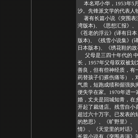
本名邓小华，1953年5
沙。先锋派文学的代表人
著有长篇小说《突围表演
湾版本)、《思想汇报》、
《苍老的浮云》(译有日本
版本)、《残雪小说集》(
日本版本)、《绣花鞋的故
父母是三四十年代的 中
长，1957年父母双双被
善良，但有些神经质，有
药替孩子们搽伤痛等），
气质，短跑成绩和倔强执
便失学在家。1970年进一
婚，丈夫是回城知青，在乡
开起了裁缝店。残雪自小喜
超过六十万字。已发表的
的愁思》、《旷野里》、
情》、《天堂里的对话》
长篇小说有《突围表演》