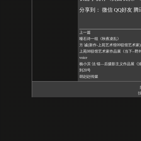
分享到：
微信
QQ好友
腾
上一篇
哑石诗一组《秋夜凌乱》
方 诚(新作-上苑艺术馆09驻馆艺术家)
上苑08驻馆艺术家作品展《当下--野外的声
voice
杨小滨·法 镭—后摄影主义作品展《
到20号
胡赳赳传媒
技