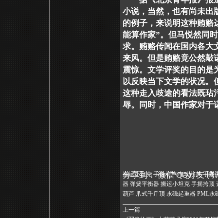
小说，当然，也有尚未出
的例子，来说明这种贿赂
能算作家”。但马悦然同
求。贿赂传闻在国内各大
来风。但是贿赂竟公然敲
震惊。文学评奖的目的是
以反映当下文学的状况。
这种走入歧途的看法既玷
辱。同时，中国作家对于
分享到：
微信
QQ好友
腾
搬运小坦克 手拉葫芦 电动葫芦 手摇
器 弹簧平衡器 搬运小坦克 手摇挎顶 
葫芦 爪式千斤顶 永磁起重器 PML
上一篇