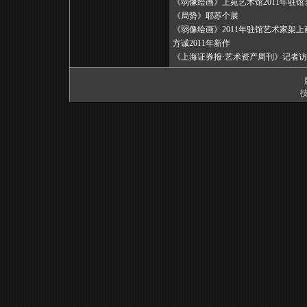
《弱像绘画》上苑艺术馆2011年驻
《局势》耶苏个展
《弱像绘画》2011年驻馆艺术家架
方诚2011年新作
《上海证券报·艺术资产周刊》记者
技