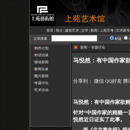
首页
|
简介
|
建筑艺术
|
文学
|
新闻
|
上苑艺考
|
艺术家专
文章搜索：
标题
新闻 > 专题讨论
创作计划
对话访谈
马悦然：有中国作家
滚动新闻
新闻头条
图片新闻
分享到：
微信
QQ好友
腾
专题讨论
艺术活动
马悦然：有中国作家欲
针对“中国作家的贿赂一
悦然近日证实了此事。
据《北京青年报》报道，