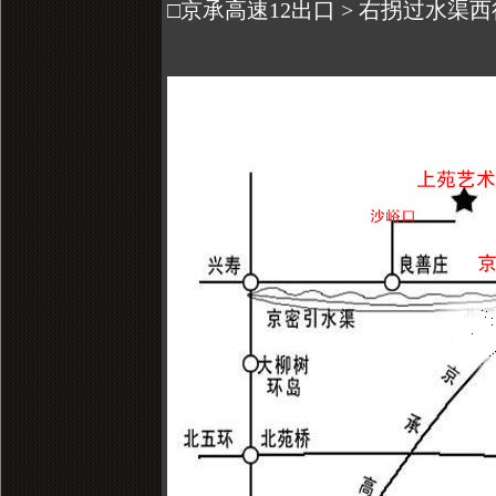
□京承高速12出口 > 右拐过水渠西