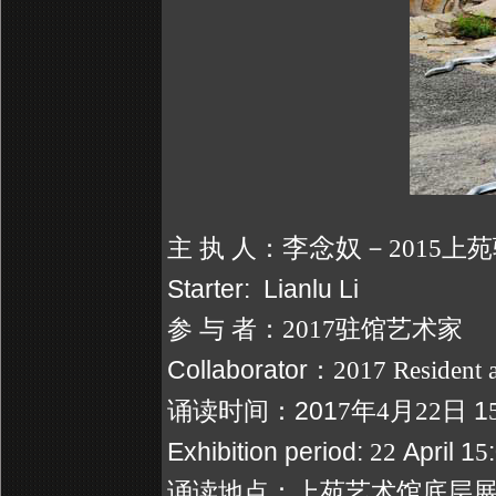
李念奴
－
主
执
人：
2015上
Starter:
Lianlu Li
参
与
者：
2017
驻馆艺术家
Collaborator：
2017 Resident a
201
1
诵读时间：
7
年
4
月
22
日
Exhibition period:
April 1
22
5
诵读地点：上苑艺术馆底层