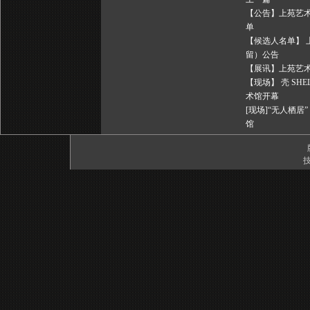
【公告】上苑艺术
单
【候选人名单】 
留）公告
【展讯】上苑艺术馆
【现场】 壳 SH
术馆开幕
[现场]“无人栖居
馆
技