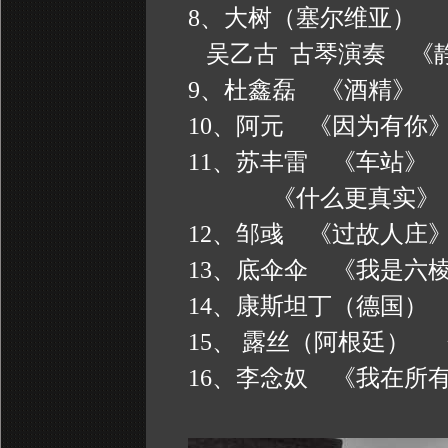
8、大树（塞尔维亚） 
吴乙古
古琴演奏
《
9、杜鑫磊 《酒精》
10、阿元 《因为有你
11、苏丰雷 《车站
《什么更真实》
12、邹彧 《过故人庄
13、底伞伞 《我是六
14、康斯坦丁（德国）
15、
露丝（阿根廷）
16、
李念奴
《我在所