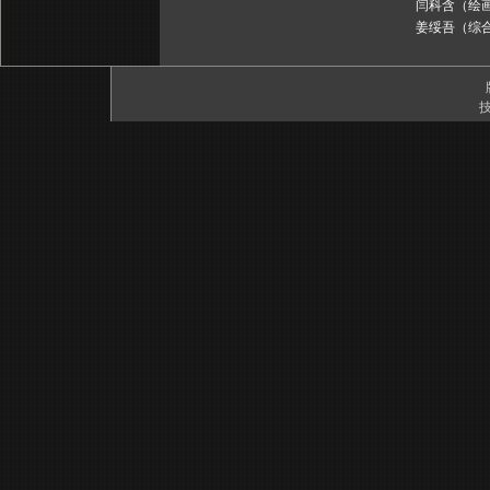
闫科含（绘画
姜绥吾（综合
技