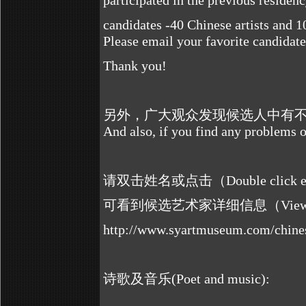
participated in the previous residenc
candidates
-40
Chinese artists and 10
Please email your favorite candidat
Thank you!
另外，广大观众发现候选人中有
And also, if you find any problems or
请双击姓名或点击（
Double click e
可看到候选艺术家详细信息（
View
http://www.syartmuseum.com/chin
诗歌及音乐
(Poet
and music):