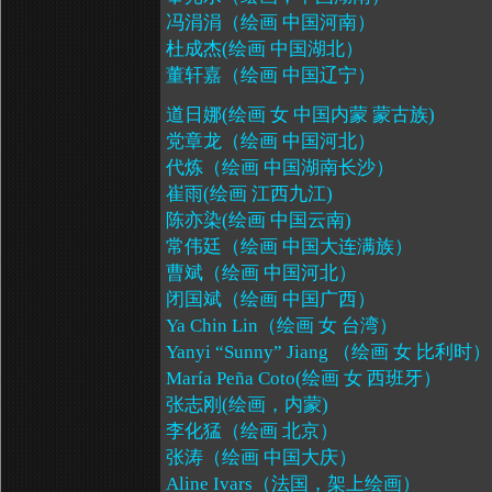
冯涓涓（绘画 中国河南）
杜成杰
(
绘画 中国湖北）
董轩嘉（绘画 中国辽宁）
道日娜
(
绘画 女 中国内蒙 蒙古族
)
党章龙（绘画 中国河北）
代炼（绘画 中国湖南长沙）
崔雨
(
绘画 江西九江
)
陈
亦染
(
绘画 中国云南
)
常伟廷（绘画 中国大连满族）
曹斌（绘画 中国河北）
闭国斌（绘画 中国广西）
Ya Chin Lin
（绘画 女 台湾）
Yanyi
“
Sunny
”
Jiang
（绘画 女 比利时）
María Peña Coto(
绘画 女 西班牙）
张志刚
(
绘画，内蒙
)
李化猛（绘画 北京）
张涛（绘画 中国大庆）
Aline Ivars
（法国，架上绘画）