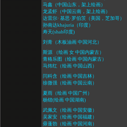
马鑫（中国山东，架上绘画）
龙孟虾（中国云南，架上绘画）
达雷尔· 基思·罗伯茨（美国，芝加哥）
孙南达
khajuria
（印度）
寿天
(shah
印度
)
刘青（木板油画 中国河北）
斯源 （绘画 女 中国内蒙古）
青格乐图（绘画 中国内蒙古）
马炜红（绘画 中国山西）
闫科含（绘画 中国吉林）
徐微强（绘画 中国云南）
夏雨（绘画 中国广州）
杨锴
(
绘画 中国湖南
)
武佩文（绘画 中国安徽）
吴家安（绘画 中国福建）
毋蓬勃（绘画 中国河南）