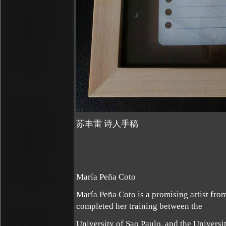
苏丰雷 诗人手稿
María Peña Coto
María Peña Coto is a promising artist from
completed her training between the
University of Sao Paulo, and the Universit