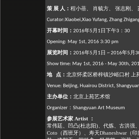
策
展
人：
程小蓓、
肖毓方、
张志刚、
Curator:Xiaobei,Xiao Yufang, Zhang Zhigang
开幕时间：
年
月
日下午
：
2016
5
1
3
30
Opening: May 1st, 2016 3:30 pm
展览时间：
年
月
日
年
月
2016
5
1
~ 2016
5
3
Show time: May 1st, 2016 - May 30th, 20
地
点：
北京怀柔区桥梓镇沙峪口村
上
Venue: Beijing, Huairou District, Shangy
主办单位：
北京上苑艺术馆
：
Organizer
Shangyuan Art Museum
参展艺术家
Artist
：
常伟廷、凹凸
(
杜志阳
)
、代炼、古洪强、高
Coto
（西班牙）、寿天
Dhaneshwar
（印