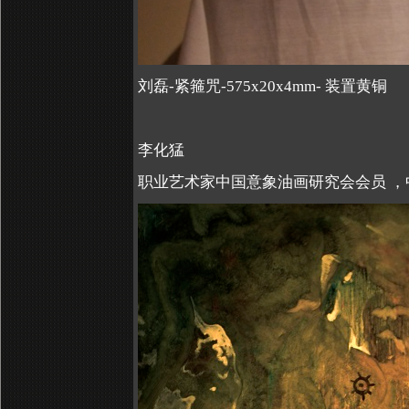
刘磊-紧箍咒-575x20x4mm- 装置黄铜
李化猛
职业艺术家中国意象油画研究会会员
，