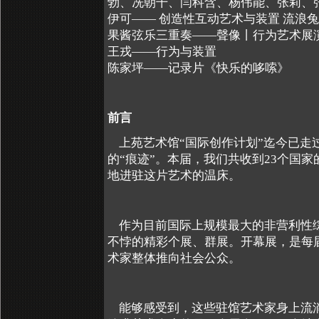
勃、冼朝干、闫科含、杨伟能、张莉、
伊可—— 创造性互动艺术与装置 流浪兔
果酱弦乐三重奏——聲像丨行为艺术展
王戎——行为与装置
陈家坪——记录片《快乐的哆嗦》
前言
上苑艺术馆“国际创作计划”迄今已走
的“痕迹”。本届，我们共收到
23
个国家
地进驻这片艺术的温床。
作为目前国际上规模最大的非营利性
不悖的精彩个展、群展。开幕展，是每
术家整体推向社会公众。
能够感受到，这些驻馆艺术家身上流