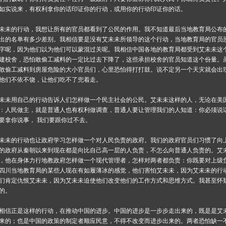
如实说来，有权利拿你的话印证你的行动，或用你的行动印证你的话。
未未的行动，我想让所有的官员都看到了公民的作用。我不知道最后当地教育局公布
出的名单有多少差别。我相信要是没有艾未未所领导的这个行动，当地教育局的官员
字呢，因为他们以为他们可以蒙混过关呢。我相信
中国
各地的教育局都受到艾未未这
建校舍，恐怕敢偷工减料的一定比过去下降了，这些承担校舍的官员知道这个份量。
敢偷工减料到房屋危险的大小官员们，心里恐怕得打打鼓。说不定另一个天灾就会出
他们不依不饶，让他们吃不了兜着走。
未未用自己的行动告诉人们怎样做一个民主社会的公民。艾未未这样的人，无论在
美
：人民做主，就是普通人也有权利做调查，普通人要让管理我们的人知道：你必须说
要拿你说事， 我们要跟你过不去。
未未的行动也让政府学习怎样做一个对人民负责的政府。我们的政府官员们习惯了向
的政府从秦朝以来到现在都是向比自己高一层的人负责，不怎么向普通人负责的。艾
，他在身体力行地教政府怎样做一个
现代
管理者，怎样对两者都负责：你既要对上级
四川当地教育局的某些人现在有如履薄冰的感觉，他们害怕艾未未，因为艾未未的行
们肯定仇恨艾未未，因为艾未未迫使他们改变他们的工作方式和思维方式。我甚至怀
的。
相信正是这样的行动，在推动中国的进步。中国的进步是一步步走出来的，既是是艾
来的；也是中国的政策的制定者顺应民意，不得不改变而进步出来的。两者恐怕缺一