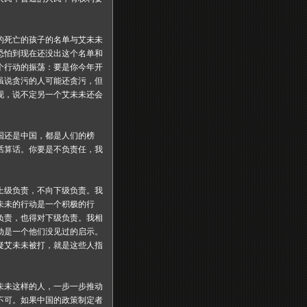
的死亡的孩子的名单与艾未未
恐怕到现在还没出这个名单和
个行动的振荡：要是你今年开
虽说贪污的人可能还贪污，但
现，说不定另一个艾未未还会
国
还是中国，都是人们的榜
话算话。你要是不负责任，我
上级负责，不向下级负责。我
未未的行动是一个积极的行
负责，也得对下级负责。我相
动是一个他们没见过的启示。
疑艾未未被打，就是这些人指
未未这样的人，一步一步推动
不可。如果中国的政策制定者