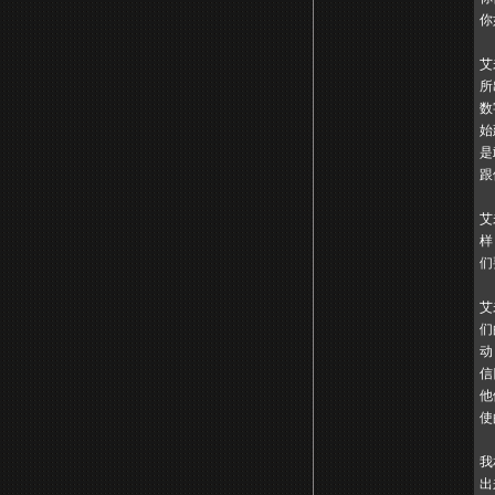
你
艾
所
数
始
是
跟
艾
样
们
艾
们
动
信
他
使
我
出