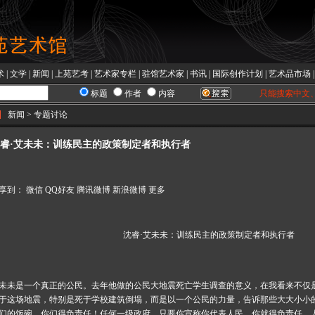
术
|
文学
|
新闻
|
上苑艺考
|
艺术家专栏
|
驻馆艺术家
|
书讯
|
国际创作计划
|
艺术品市场
标题
作者
内容
只能搜索中文
新闻 > 专题讨论
睿·艾未未：训练民主的政策制定者和执行者
享到：
微信
QQ好友
腾讯微博
新浪微博
更多
沈睿·艾未未：训练民主的政策制定者和执行者
未未
是一个真正的公民。去年他做的公民大地震死亡学生调查的意义，在我看来不仅
于这场地震，特别是死于学校建筑倒塌，而是以一个公民的力量，告诉那些大大小小
们的饭碗，你们得负责任！任何一级政府，只要你宣称你代表人民，你就得负责任。